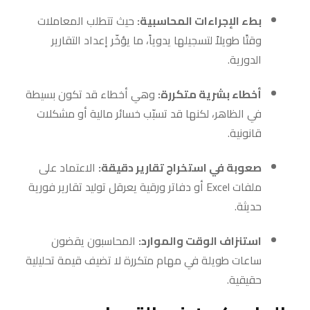
بطء الإجراءات المحاسبية:
حيث تتطلب المعاملات
وقتًا طويلاً لتسجيلها يدوياً، ما يؤخّر إعداد التقارير
الدورية.
أخطاء بشرية متكررة:
وهي أخطاء قد تكون بسيطة
في الظاهر، لكنها قد تسبّب خسائر مالية أو مشكلات
قانونية.
صعوبة في استخراج تقارير دقيقة:
الاعتماد على
ملفات Excel أو دفاتر ورقية يعرقل توليد تقارير فورية
حديثة.
استنزاف الوقت والموارد:
المحاسبون يقضون
ساعات طويلة في مهام متكررة لا تضيف قيمة تحليلية
حقيقية.