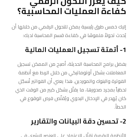
كيف يعزز التحول الرقمي
كفاءة العمليات المحاسبية؟
إليك خمس طرق رئيسية يمكن للتحول الرقمي من خلالها أن
يُحدث تحولاُ ملموسًا في كفاءة قسم المحاسبة لديك:
1- أتمتة تسجيل العمليات المالية
بفضل برامج المحاسبة الحديثة، أصبح من الممكن تسجيل
المعاملات بشكل أوتوماتيكي من خلال الربط مع أنظمة
الفوترة والبنوك والموردين. هذا يعني أن الفواتير تُسجّل
لحظياً بمجرد صدورها، ما يقلّل بشكل كبير من الوقت الذي
كان يُهدر في الإدخال اليدوي ويُقلّص فرص الوقوع في
الخطأ.
2- تحسين دقة البيانات والتقارير
الأنظمة الرقمية تقلّل الاعتماد على العنصر البشري في