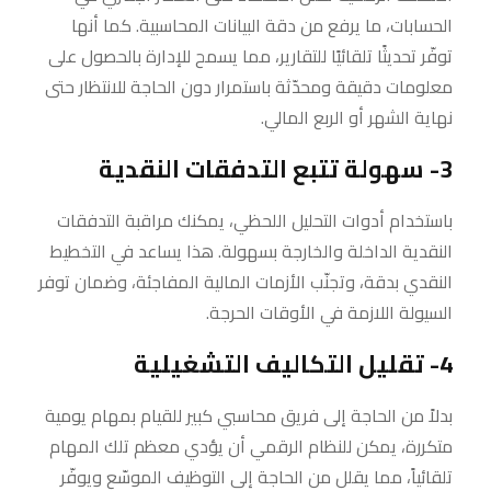
الحسابات، ما يرفع من دقة البيانات المحاسبية. كما أنها
توفّر تحديثًا تلقائيًا للتقارير، مما يسمح للإدارة بالحصول على
معلومات دقيقة ومحدّثة باستمرار دون الحاجة للانتظار حتى
نهاية الشهر أو الربع المالي.
3- سهولة تتبع التدفقات النقدية
باستخدام أدوات التحليل اللحظي، يمكنك مراقبة التدفقات
النقدية الداخلة والخارجة بسهولة. هذا يساعد في التخطيط
النقدي بدقة، وتجنّب الأزمات المالية المفاجئة، وضمان توفر
السيولة اللازمة في الأوقات الحرجة.
4- تقليل التكاليف التشغيلية
بدلاً من الحاجة إلى فريق محاسبي كبير للقيام بمهام يومية
متكررة، يمكن للنظام الرقمي أن يؤدي معظم تلك المهام
تلقائياً، مما يقلل من الحاجة إلى التوظيف الموسّع ويوفّر