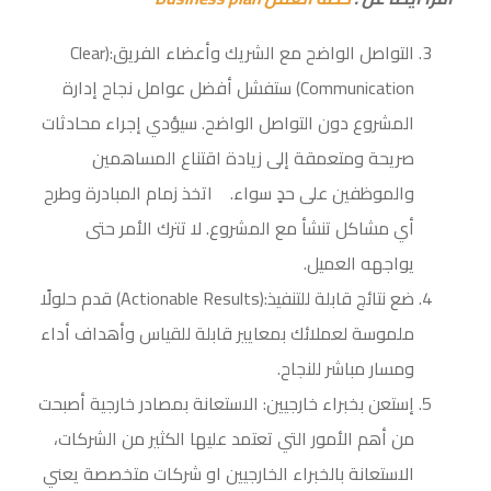
التواصل الواضح مع الشريك وأعضاء الفريق:(Clear
Communication) ستفشل أفضل عوامل نجاح إدارة
المشروع دون التواصل الواضح. سيؤدي إجراء محادثات
صريحة ومتعمقة إلى زيادة اقتناع المساهمين
والموظفين على حدٍ سواء. اتخذ زمام المبادرة وطرح
أي مشاكل تنشأ مع المشروع. لا تترك الأمر حتى
يواجهه العميل.
ضع نتائج قابلة للتنفيذ:(Actionable Results) قدم حلولًا
ملموسة لعملائك بمعايير قابلة للقياس وأهداف أداء
ومسار مباشر للنجاح.
إستعن بخبراء خارجيين: الاستعانة بمصادر خارجية أصبحت
من أهم الأمور التي تعتمد عليها الكثير من الشركات،
الاستعانة بالخبراء الخارجيين او شركات متخصصة يعني