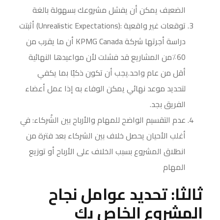
الضعيف يمكن أن يفشل مشروعك بسهولة بالغة
توقعات غير واقعية :(Unrealistic Expectations) أثبتت
دراسة أجرتها شركة KPMG Canada أن ما يقرب من
60٪من المشاريع قد فشلت لأن مواعيدها النهائية
أقل من عام واحد.يجب أن تكون ذكيًا بما يكفي
لتحديد موعد نهائي يمكن الوفاء به إذا عمل أعضاء
الفريق بجد.
عدم التقسيم الواضح للمهام والأرباح بين الشُركاء: في
أغلب الأحيان يحصل خلاف بين الشركاء بعد فترة من
انطلاق المشروع بسبب الخلاف على الأرباح أو توزيع
المهام
ثالثا: تحديد عوامل نجاح
المشروع الخاص بك