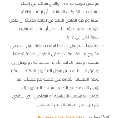
مؤسس موقع idea lab والذي ساهم في إنشاء
عشرات من الشركات الناشئة – أن توقيت إطلاق
المشروع هو العامل الأهم في نجاحه مؤكدّا أن عامل
التوقيت بمفرده يؤثر على نجاح أو فشل المشروع
بنسبة تصل إلى 42%
التخطيط الحكيم:(Resourceful Planning) قبل البدء في
مشروع ما، خذ الوقت الكافي للجلوس جلسة تخطيط
مكثفة ، وحدد أهداف الأداء الخاصة بك ، وتوصل إلى
توافق في الآراء حول شكل المشروع المكتمل ، وقم
بوضع اللمسات الأخيرة على خطتك مع عملائك. قد
يؤدي التخطيط غير الصحيح عند بدء المشروع إلى
تفويت المشكلات الأساسية أو التفاصيل التي ستؤدي
إلى مزيد من المشكلات في المستقبل.
أقرأ أيضاً عن
:
خطة العمل Business plan