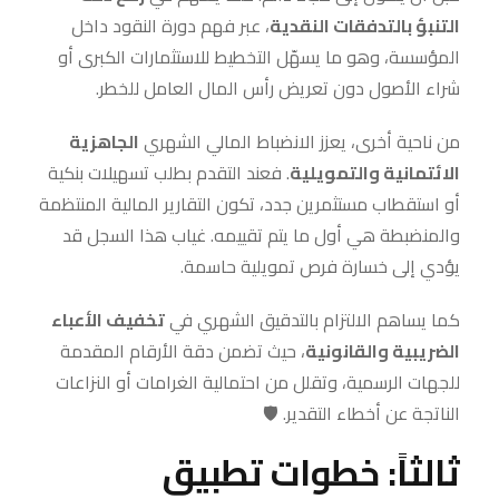
التنبؤ بالتدفقات النقدية
، عبر فهم دورة النقود داخل
المؤسسة، وهو ما يسهّل التخطيط للاستثمارات الكبرى أو
شراء الأصول دون تعريض رأس المال العامل للخطر.
من ناحية أخرى، يعزز الانضباط المالي الشهري
الجاهزية
الائتمانية والتمويلية
. فعند التقدم بطلب تسهيلات بنكية
أو استقطاب مستثمرين جدد، تكون التقارير المالية المنتظمة
والمنضبطة هي أول ما يتم تقييمه. غياب هذا السجل قد
يؤدي إلى خسارة فرص تمويلية حاسمة.
كما يساهم الالتزام بالتدقيق الشهري في
تخفيف الأعباء
الضريبية والقانونية
، حيث تضمن دقة الأرقام المقدمة
للجهات الرسمية، وتقلل من احتمالية الغرامات أو النزاعات
الناتجة عن أخطاء التقدير. 🛡️
ثالثاً: خطوات تطبيق