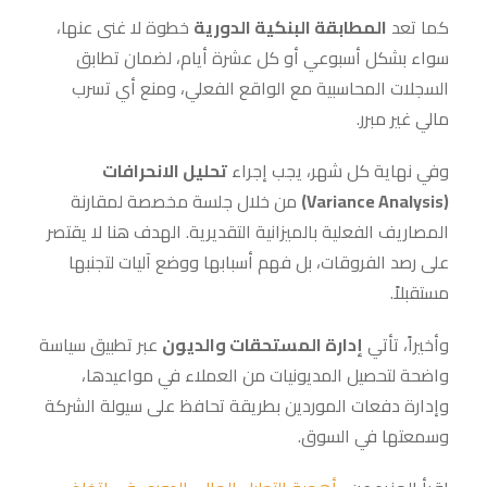
كما تعد
المطابقة البنكية الدورية
خطوة لا غنى عنها،
سواء بشكل أسبوعي أو كل عشرة أيام، لضمان تطابق
السجلات المحاسبية مع الواقع الفعلي، ومنع أي تسرب
مالي غير مبرر.
وفي نهاية كل شهر، يجب إجراء
تحليل الانحرافات
(Variance Analysis)
من خلال جلسة مخصصة لمقارنة
المصاريف الفعلية بالميزانية التقديرية. الهدف هنا لا يقتصر
على رصد الفروقات، بل فهم أسبابها ووضع آليات لتجنبها
مستقبلاً.
وأخيراً، تأتي
إدارة المستحقات والديون
عبر تطبيق سياسة
واضحة لتحصيل المديونيات من العملاء في مواعيدها،
وإدارة دفعات الموردين بطريقة تحافظ على سيولة الشركة
وسمعتها في السوق.