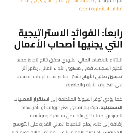
اقرأ المزيد عن :
أهمية التحليل المالي الدوري في اتخاذ
قرارات استثمارية ناجحة
رابعاً: الفوائد الاستراتيجية
التي يجنيها أصحاب الأعمال
الالتزام بالانضباط المالي الشهري يحقق نتائج تتجاوز مجرد
تنظيم السجلات. فعلى مستوى الأداء المالي، يظهر أثر
تحسين صافي الأرباح
بشكل مباشر نتيجة الرقابة الدقيقة
على التكاليف الثابتة والمتغيرة.
كما يؤدي توفر السيولة المنتظمة إلى
استقرار العمليات
التشغيلية
، حيث يتم تفادي تعثر الرواتب أو تأخر سداد
الموردين، مما يخلق بيئة عمل مستقرة وموثوقة.
إضافة إلى ذلك، يمنح الانضباط المالي القدرة على
التوسع
المدروس
، إذ يصبح النمو مبنياً على فوائض مالية حقيقية لا