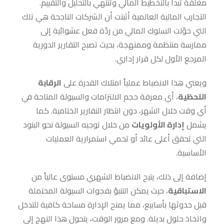
مغلقة تبدأ بالتخطيط المالي وتنتهي بالتحليل والتقييم.
التجارب المالية العالمية أثبتت أن الشركات الناجحة هي تلك
التي حوّلت السلوك المالي من ردّة فعل عشوائية إلى
ممارسة منتظمة وممنهجة، بحيث تصبح التقارير الدورية
المرجع الأول لكل قرار إداري.
ويعني هذا الانضباط عملياً امتلاك القدرة على
الرقابة
اللحظية
، أي معرفة حجم الالتزامات والسيولة المتاحة في
أي وقت خلال الشهر، دون انتظار التقارير الختامية. كما
يشمل
إدارة الأولويات
من خلال توجيه السيولة نحو البنود
التي تحقق أعلى عائد أو تحمي استمرارية العمليات
الأساسية.
إضافة إلى ذلك، يتيح الانضباط الشهري مستوى عالياً من
الاستباقية
، حيث يمكن التنبؤ بفجوات السيولة المحتملة
قبل حدوثها بأسابيع، مما يمنح الإدارة مساحة كافية للتدخل
واتخاذ حلول بديلة. ومع مرور الوقت، يتحول هذا النهج إلى