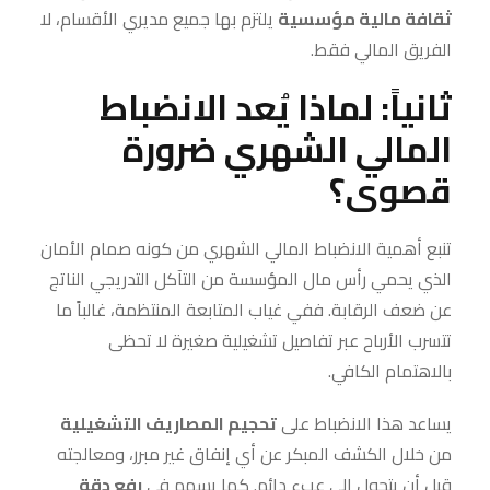
ثقافة مالية مؤسسية
يلتزم بها جميع مديري الأقسام، لا
الفريق المالي فقط.
ثانياً: لماذا يُعد الانضباط
المالي الشهري ضرورة
قصوى؟
تنبع أهمية الانضباط المالي الشهري من كونه صمام الأمان
الذي يحمي رأس مال المؤسسة من التآكل التدريجي الناتج
عن ضعف الرقابة. ففي غياب المتابعة المنتظمة، غالباً ما
تتسرب الأرباح عبر تفاصيل تشغيلية صغيرة لا تحظى
بالاهتمام الكافي.
يساعد هذا الانضباط على
تحجيم المصاريف التشغيلية
من خلال الكشف المبكر عن أي إنفاق غير مبرر، ومعالجته
قبل أن يتحول إلى عبء دائم. كما يسهم في
رفع دقة