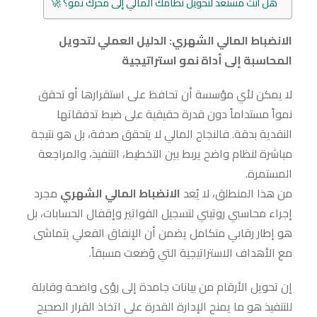
هل أنت مستعد لتحويل نظامك المالي إلى محرك نمو؟ 🚀
الانضباط المالي الشهري: الدليل العملي لتحويل
المحاسبة إلى أداة نمو استراتيجية
لا يمكن لأي مؤسسة أن تحافظ على استقرارها أو تحقق
نمواً مستداماً دون قدرة حقيقية على ضبط تدفقاتها
النقدية بدقة. فالنجاح المالي لا يتحقق صدفة، بل هو نتيجة
مباشرة لنظام واضح يربط بين التخطيط، التنفيذ، والمراجعة
المستمرة.
من هذا المنطلق، لا يُعد
الانضباط المالي الشهري
مجرد
إجراء محاسبي روتيني لتسجيل الفواتير وإقفال الحسابات، بل
هو إطار رقابي متكامل يضمن أن الإنفاق الفعلي يتماشى
مع الأهداف الاستراتيجية التي وُضعت مسبقاً.
إن تحويل الأرقام من بيانات جامدة إلى رؤى واضحة وقابلة
للتنفيذ هو ما يمنح الإدارة القدرة على اتخاذ القرار الصحيح