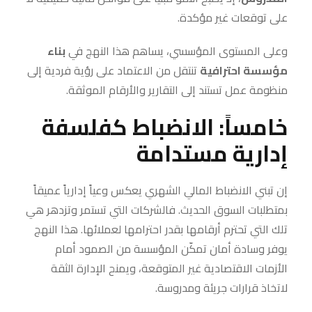
على توقعات غير مؤكدة.
وعلى المستوى المؤسسي، يساهم هذا النهج في
بناء
مؤسسة احترافية
تنتقل من الاعتماد على رؤية فردية إلى
منظومة عمل تستند إلى التقارير والأرقام الموثقة.
خامساً: الانضباط كفلسفة
إدارية مستدامة
إن تبني الانضباط المالي الشهري يعكس وعياً إدارياً عميقاً
بمتطلبات السوق الحديث. فالشركات التي تستمر وتزدهر هي
تلك التي تحترم أرقامها بقدر احترامها لعملائها. هذا النهج
يوفر وسادة أمان تمكّن المؤسسة من الصمود أمام
الأزمات الاقتصادية غير المتوقعة، ويمنح الإدارة الثقة
لاتخاذ قرارات جريئة ومدروسة.