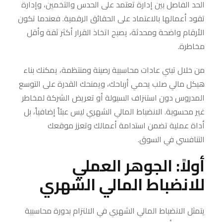
الحد الفاصل بين إدارة تعتمد على الحدس والتخمين، وإدارة
تقود أعمالها بالاعتماد على الحقائق الرقمية. فعندما تكون
الأرقام واضحة ومحدثة، يصبح اتخاذ القرار أكثر ثقة وأقل
مخاطرة.
من خلال تبني عادات محاسبية رصينة ومنتظمة، يمكنك بناء
هيكل مالي صلب يحمي أرباحك، ويمنحك القدرة على التوسع
المدروس دون استنزاف السيولة أو تعريض الشركة لمخاطر
غير محسوبة. الانضباط المالي الشهري ليس عبئاً إضافياً، بل
أداة عملية تضمن استدامة أعمالك وتعزز موقعك
التنافسي في السوق.
أولاً: الجوهر العملي
للانضباط المالي الشهري
يتمثل الانضباط المالي الشهري في الالتزام بدورة محاسبية