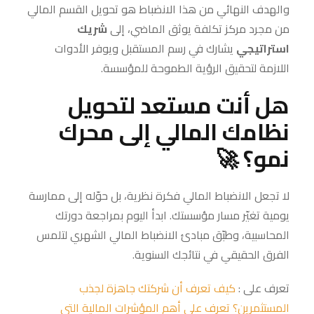
والهدف النهائي من هذا الانضباط هو تحويل القسم المالي
من مجرد مركز تكلفة يوثق الماضي، إلى
شريك
استراتيجي
يشارك في رسم المستقبل ويوفر الأدوات
اللازمة لتحقيق الرؤية الطموحة للمؤسسة.
هل أنت مستعد لتحويل
نظامك المالي إلى محرك
نمو؟ 🚀
لا تجعل الانضباط المالي فكرة نظرية، بل حوّله إلى ممارسة
يومية تغيّر مسار مؤسستك. ابدأ اليوم بمراجعة دورتك
المحاسبية، وطبّق مبادئ الانضباط المالي الشهري لتلمس
الفرق الحقيقي في نتائجك السنوية.
تعرف على :
كيف تعرف أن شركتك جاهزة لجذب
المستثمرين؟ تعرف على أهم المؤشرات المالية التي