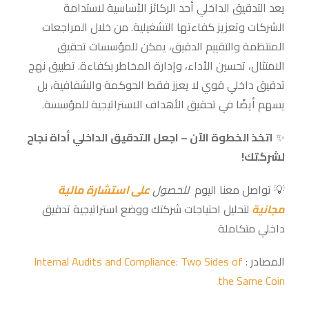
يعد التدقيق الداخلي أحد الركائز الأساسية لاستدامة
الشركات وتعزيز كفاءتها التشغيلية. من خلال المراجعات
المنتظمة والتقييم الدقيق، يمكن للمؤسسات تحقيق
الامتثال، تحسين الأداء، وإدارة المخاطر بكفاءة. تطبيق نهج
تدقيق داخلي قوي لا يعزز فقط الحوكمة والشفافية، بل
يسهم أيضًا في تحقيق الأهداف الاستراتيجية للمؤسسة.
✨
اتخذ الخطوة الآن – اجعل التدقيق الداخلي أداة نجاح
لشركتك!
💡 تواصل معنا اليوم
للحصول
على استشارة مالية
مجانية
لتحليل احتياجات شركتك ووضع استراتيجية تدقيق
داخلي متكاملة
المصادر :
Internal Audits and Compliance: Two Sides of
the Same Coin