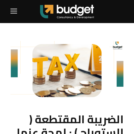
الضريبة المقتطعة (
الستوباج ) : لمحة عنها