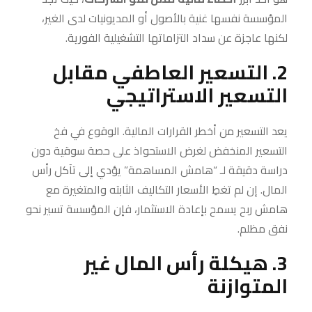
المؤسسة نفسها غنية بالأصول أو المديونيات لدى الغير،
لكنها عاجزة عن سداد التزاماتها التشغيلية الفورية.
2. التسعير العاطفي مقابل
التسعير الاستراتيجي
يعد التسعير من أخطر القرارات المالية. الوقوع في فخ
التسعير المنخفض لغرض الاستحواذ على حصة سوقية دون
دراسة دقيقة لـ “هامش المساهمة” يؤدي إلى تآكل رأس
المال. إن لم تغطِ الأسعار التكاليف الثابته والمتغيرة مع
هامش ربح يسمح بإعادة الاستثمار، فإن المؤسسة تسير نحو
نفق مظلم.
3. هيكلة رأس المال غير
المتوازنة