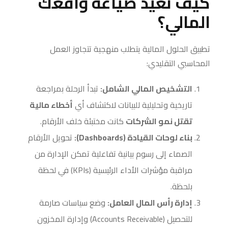
كيف نعيد صياغة واقعك
المالي؟
تطبيق الحلول المالية يتطلب منهجية تتجاوز العمل
المحاسبي التقليدي:
التشخيص المالي الشامل:
تبدأ الرحلة بمراجعة
تاريخية وتحليلية للبيانات لاكتشاف أي
أخطاء مالية
تقتل نمو الشركات
كانت مختبئة خلف الأرقام.
بناء لوحات القيادة (Dashboards):
تحويل الأرقام
الصماء إلى رسوم بيانية تفاعلية تمكن الإدارة من
مراقبة مؤشرات الأداء الرئيسية (KPIs) في لحظة
بلحظة.
إدارة رأس المال العامل:
وضع سياسات صارمة
للتحصيل (Accounts Receivable) وإدارة المخزون