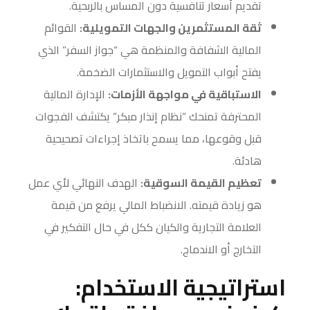
تقديم أسعار تنافسية دون المساس بالربحية.
ثقة المستثمرين والجهات التمويلية:
القوائم
المالية الشفافة والمنظمة هي “جواز السفر” الذي
يفتح أبواب التمويل والاستثمارات الضخمة.
الاستباقية في مواجهة الأزمات:
الإدارة المالية
المحترفة تمنحك “نظام إنذار مبكر” يكتشف الفجوات
قبل وقوعها، مما يسمح باتخاذ إجراءات تصحيحية
هادئة.
تعظيم القيمة السوقية:
الهدف النهائي لأي عمل
هو زيادة قيمته. الانضباط المالي يرفع من قيمة
العلامة التجارية والكيان ككل في حال التفكير في
التخارج أو الاندماج.
استراتيجية الاستخدام: