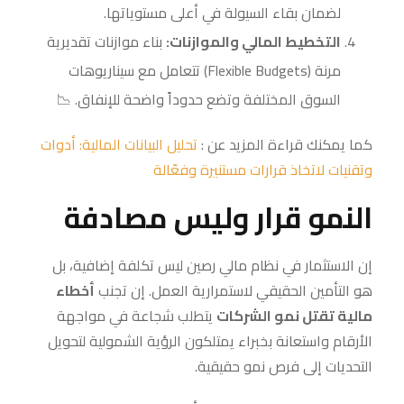
لضمان بقاء السيولة في أعلى مستوياتها.
التخطيط المالي والموازنات:
بناء موازنات تقديرية
مرنة (Flexible Budgets) تتعامل مع سيناريوهات
السوق المختلفة وتضع حدوداً واضحة للإنفاق. 📉
كما يمكنك قراءة المزيد عن :
تحليل البيانات المالية: أدوات
وتقنيات لاتخاذ قرارات مستنيرة وفعّالة
النمو قرار وليس مصادفة
إن الاستثمار في نظام مالي رصين ليس تكلفة إضافية، بل
هو التأمين الحقيقي لاستمرارية العمل. إن تجنب
أخطاء
مالية تقتل نمو الشركات
يتطلب شجاعة في مواجهة
الأرقام واستعانة بخبراء يمتلكون الرؤية الشمولية لتحويل
التحديات إلى فرص نمو حقيقية.