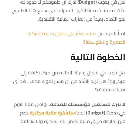
نحن في
بدجت (Budget)
ندرك أن طموحكم لا حدود له،
لذلك صممنا خدماتنا لتكون المحرك الذي يدفع هذا الطموح
نحو الأمام، بعيداً عن العثرات المالية التقليدية.
اقرأ المزيد عن :
كيف تعثر على حلول مالية للشركات
الصغيرة والمتوسطة؟
الخطوة التالية
هل ترغب في تحويل إدارتك المالية من مركز تكلفة إلى
مركز ربح؟ هل تريد التأكد من أن مسار نموك محمي ضد أي
تقلبات مفاجئة؟
لا تترك مستقبل مؤسستك للصدفة.
تواصل معنا اليوم
في
بدجت (Budget)
لبدء
استشارة مالية مجانية
نضع
فيها خارطة طريق مالية تضمن لك الصدارة والاستدامة.