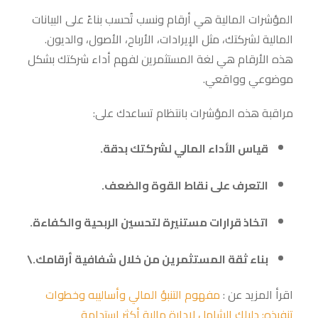
المؤشرات المالية هي أرقام ونسب تُحسب بناءً على البيانات
المالية لشركتك، مثل الإيرادات، الأرباح، الأصول، والديون.
هذه الأرقام هي لغة المستثمرين لفهم أداء شركتك بشكل
موضوعي وواقعي.
مراقبة هذه المؤشرات بانتظام تساعدك على:
قياس الأداء المالي لشركتك بدقة.
التعرف على نقاط القوة والضعف.
اتخاذ قرارات مستنيرة لتحسين الربحية والكفاءة.
بناء ثقة المستثمرين من خلال شفافية أرقامك.\
اقرأ المزيد عن :
مفهوم التنبؤ المالي وأساليبه وخطوات
تنفيذه: دليلك الشامل لإدارة مالية أكثر استدامة