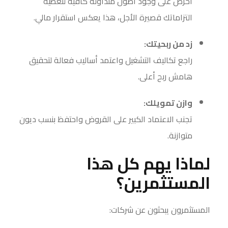
احرص على وجود أصول متداولة كافية لتغطية
التزاماتك قصيرة الأجل، هذا يعكس استقرار مالي.
زد من ربحيتك:
راجع تكاليف التشغيل واعتمد أساليب فعالة لتحقيق
هامش ربح أعلى.
وازن تمويلك:
تجنب الاعتماد الكبير على القروض واحتفظ بنسب ديون
متوازنة.
لماذا يهم كل هذا
المستثمرين؟
المستثمرون يبحثون عن شركات: