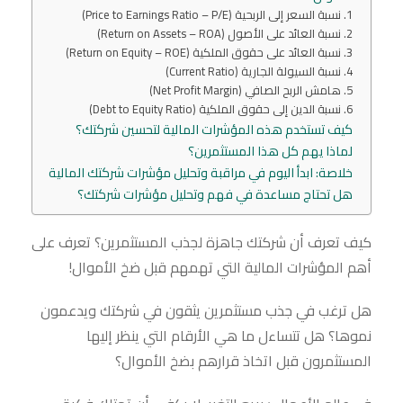
1. نسبة السعر إلى الربحية (Price to Earnings Ratio – P/E)
2. نسبة العائد على الأصول (Return on Assets – ROA)
3. نسبة العائد على حقوق الملكية (Return on Equity – ROE)
4. نسبة السيولة الجارية (Current Ratio)
5. هامش الربح الصافي (Net Profit Margin)
6. نسبة الدين إلى حقوق الملكية (Debt to Equity Ratio)
كيف تستخدم هذه المؤشرات المالية لتحسين شركتك؟
لماذا يهم كل هذا المستثمرين؟
خلاصة: ابدأ اليوم في مراقبة وتحليل مؤشرات شركتك المالية
هل تحتاج مساعدة في فهم وتحليل مؤشرات شركتك؟
كيف تعرف أن شركتك جاهزة لجذب المستثمرين؟ تعرف على
أهم المؤشرات المالية التي تهمهم قبل ضخ الأموال!
هل ترغب في جذب مستثمرين يثقون في شركتك ويدعمون
نموها؟ هل تتساءل ما هي الأرقام التي ينظر إليها
المستثمرون قبل اتخاذ قرارهم بضخ الأموال؟