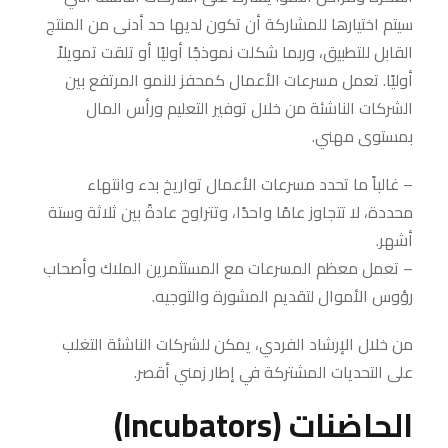
سيتم اختيارها للمشاركة أن تكون لديها حد أدنى من المنتج
القابل للتطبيق، وربما شكلت نموذجًا أوليًا أو تلقت تمويلاً
أوليًا. تعمل مسرعات الأعمال كمحفز للنمو المرتفع بين
الشركات الناشئة من خلال توفير التعليم ورأس المال
بمستوى مهني.
– غالباً ما تحدد مسرعات الأعمال تواريخ بدء وانتهاء
محددة، لا تتجاوز عامًا واحدًا، وتتراوح عادةً بين ثلاثة وستة
أشهر.
– تعمل معظم المسرعات مع المستثمرين الملاك وأصحاب
رؤوس الأموال لتقديم المشورة والتوجيه.
من خلال الإرشاد الفردي، يمكن للشركات الناشئة التغلب
على التحديات المشتركة في إطار زمني أقصر.
الحاضنات (Incubators)