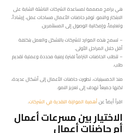
هي برامج مصممة لمساعدة الشركات الناشئة الشابة على
الابتكار والنمو. توفر حاضنات الأعمال مساحات عمل، إرشاداً،
وتعليماً، وإمكانية الوصول إلى المستثمرين.
– تسمح هذه الموارد للشركات بالتشكل والعمل بتكلفة
أقل خلال المراحل الأولى.
– تتطلب الحاضنات التزاماً لفترة زمنية محددة وعملية تقديم
طلب.
منذ الخمسينيات، تطورت حاضنات الأعمال إلى أشكال عديدة،
لكنها جميعاً تهدف إلى تعزيز النمو.
اقرأ أيضاً عن
أهمية الموازنة النقدية في الشركات
.
الاختيار بين مسرعات أعمال
أم حاضنات أعمال