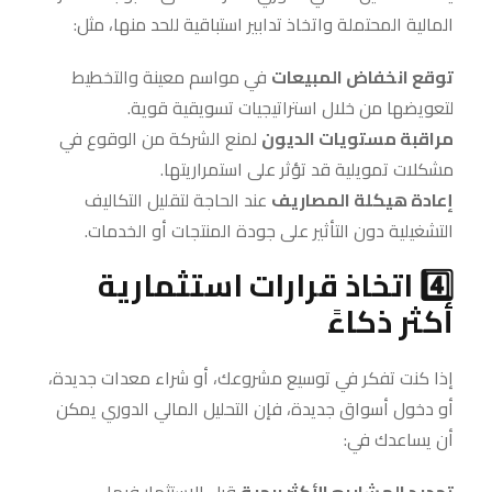
المالية المحتملة واتخاذ تدابير استباقية للحد منها، مثل:
توقع انخفاض المبيعات
في مواسم معينة والتخطيط
لتعويضها من خلال استراتيجيات تسويقية قوية.
مراقبة مستويات الديون
لمنع الشركة من الوقوع في
مشكلات تمويلية قد تؤثر على استمراريتها.
إعادة هيكلة المصاريف
عند الحاجة لتقليل التكاليف
التشغيلية دون التأثير على جودة المنتجات أو الخدمات.
4️⃣ اتخاذ قرارات استثمارية
أكثر ذكاءً
إذا كنت تفكر في توسيع مشروعك، أو شراء معدات جديدة،
أو دخول أسواق جديدة، فإن التحليل المالي الدوري يمكن
أن يساعدك في: