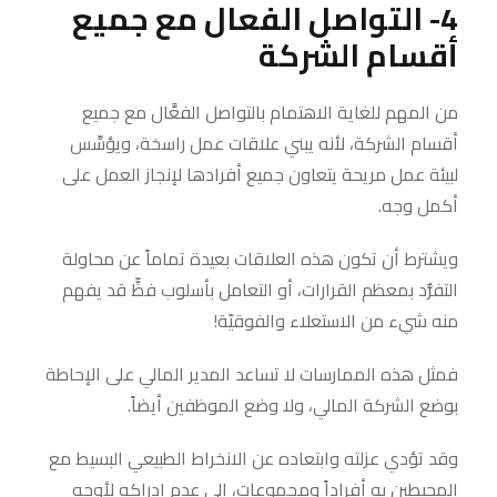
4- التواصل الفعال مع جميع
أقسام الشركة
من المهم للغاية الاهتمام بالتواصل الفعَّال مع جميع
أقسام الشركة، لأنه يبني علاقات عمل راسخة، ويؤسِّس
لبيئة عمل مريحة يتعاون جميع أفرادها لإنجاز العمل على
أكمل وجه.
ويشترط أن تكون هذه العلاقات بعيدة تماماً عن محاولة
التفرُّد بمعظم القرارات، أو التعامل بأسلوب فظٍّ قد يفهم
منه شيء من الاستعلاء والفوقيّة!
فمثل هذه الممارسات لا تساعد المدير المالي على الإحاطة
بوضع الشركة المالي، ولا وضع الموظفين أيضاً.
وقد تؤدي عزلته وابتعاده عن الانخراط الطبيعي البسيط مع
المحيطين به أفراداً ومجموعات، إلى عدم إدراكه لأوجه