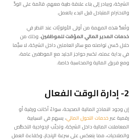
الشركة، ويبادر إلى بناء علاقة طيبة معهم، قائمة على الودِّ
والاحترام المتبادل قبل البدء بالعمل.
وتُعدُّ هذه المهمة من أولى الأولويّات عند النظر في
خدمات المدير المالي المؤقت للموظفين
، وذلك من
خلال حُسن تواصله مع سائر العاملين داخل الشركة، لا سيَّما
في بداية عمله، لكسر حواجز الجليد مع الموظفين عامة،
ومع فريق المالية والمحاسبة خاصة.
2- إدارة الوقت الفعال
إن وجود النماذج المالية الصحيحة، سواءٌ أكانت ورقية أو
رقمية عبر
خدمات التحول المالي
، يسهم في انسيابية
المعاملات المالية داخل الشركة، وتجنّب ازدواجية التخصُّص
والصلاحيات، مما ينعكس على سرعة الإنجاز، وكفاءة العمل