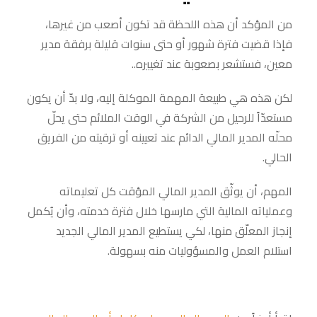
من المؤكد أن هذه اللحظة قد تكون أصعب من غيرها،
فإذا قضيت فترة شهور أو حتى سنوات قليلة برفقة مدير
معين، فستشعر بصعوبة عند تغييره..
لكن هذه هي طبيعة المهمة الموكلة إليه، ولا بدّ أن يكون
مستعدّاً للرحيل من الشركة في الوقت الملائم حتى يحلّ
محلّه المدير المالي الدائم عند تعيينه أو ترقيته من الفريق
الحالي.
المهم، أن يوثّق المدير المالي المؤقت كل تعليماته
وعملياته المالية التي مارسها خلال فترة خدمته، وأن يُكمل
إنجاز المعلّق منها، لكي يستطيع المدير المالي الجديد
استلام العمل والمسؤوليات منه بسهولة.