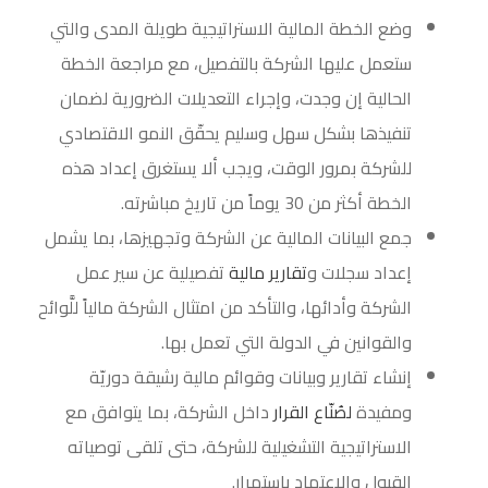
وضع الخطة المالية الاستراتيجية طويلة المدى والتي
ستعمل عليها الشركة بالتفصيل، مع مراجعة الخطة
الحالية إن وجدت، وإجراء التعديلات الضرورية لضمان
تنفيذها بشكل سهل وسليم يحقّق النمو الاقتصادي
للشركة بمرور الوقت، ويجب ألا يستغرق إعداد هذه
الخطة أكثر من 30 يوماً من تاريخ مباشرته.
جمع البيانات المالية عن الشركة وتجهيزها، بما يشمل
إعداد سجلات و
تقارير مالية
تفصيلية عن سير عمل
الشركة وأدائها، والتأكد من امتثال الشركة مالياً للَّوائح
والقوانين في الدولة التي تعمل بها.
إنشاء تقارير وبيانات وقوائم مالية رشيقة دوريّة
ومفيدة
لصُنّاع القرار
داخل الشركة، بما يتوافق مع
الاستراتيجية التشغيلية للشركة، حتى تلقى توصياته
القبول والاعتماد باستمرار.