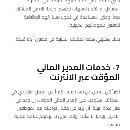
ليبني علاقة عمل قوية معهم، قائمة على الاحترام
المتبادل، والتقدير لوجهات نظرهم، وإنجاز العمل المشترك
معاً، وحتى المساعدة في تطوير مساراتهم الوظيفية
لتحقيق طموحاتهم المهنية..
بذلك ستنتهي هذه المشاعر السلبية في غضون أيام قليلة.
7- خدمات المدير المالي
المؤقت عبر الانترنت
نظراً لأن العمل عن بعد يختلف كثيراً عن العمل التقليدي في
المكاتب، سيتوجب على المدير المالي المؤقت إن وجد في
مثل هذه البيئة، أن يزيد من مقدار تواصله مع الموظفين
الآخرين يومياً، لا سيَّما أولئك الذين لا تربطهم علاقة مهنية
مباشرة.