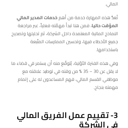
المالي.
تُعدُّ هذه المهارة خدمة من أهم
خدمات المدير المالي
المؤقت حاليا
، فمن هنا تبدأ مهمّته فعلياً، عبر مراجعة
النماذج المالية المعتمدة داخل الشركة، ثم تحليلها وتصحيح
جميع الأخطاء فيها، وتحسين الممارسات المتّبعة
باستخدامها.
وفي هذه الفترة الأوّلية، يُتوقّع منه أن يستمر في قضاء ما
لا يقل عن 30 – 35 % من وقته في توطيد علاقته مع
موظفي القسم المالي، فهم المساعدون له على إتمام
مهمته بنجاح.
3- تقييم عمل الفريق المالي
في الشركة