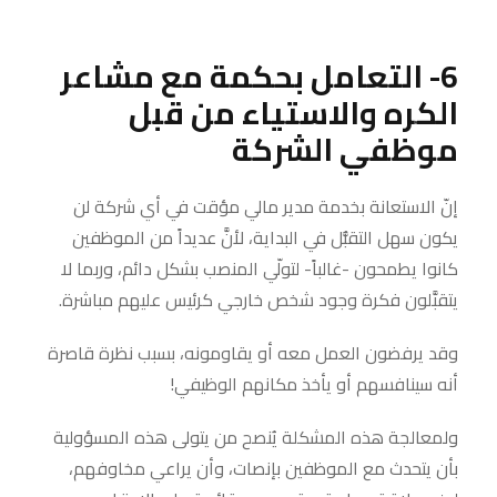
6- التعامل بحكمة مع مشاعر
الكره والاستياء من قبل
موظفي الشركة
إنّ الاستعانة بخدمة مدير مالي مؤقت في أي شركة لن
يكون سهل التقبُّل في البداية، لأنَّ عديداً من الموظفين
كانوا يطمحون -غالباً- لتولّي المنصب بشكل دائم، وربما لا
يتقبَّلون فكرة وجود شخص خارجي كرئيس عليهم مباشرة.
وقد يرفضون العمل معه أو يقاومونه، بسبب نظرة قاصرة
أنه سينافسهم أو يأخذ مكانهم الوظيفي!
ولمعالجة هذه المشكلة يُنصح من يتولى هذه المسؤولية
بأن يتحدث مع الموظفين بإنصات، وأن يراعي مخاوفهم،