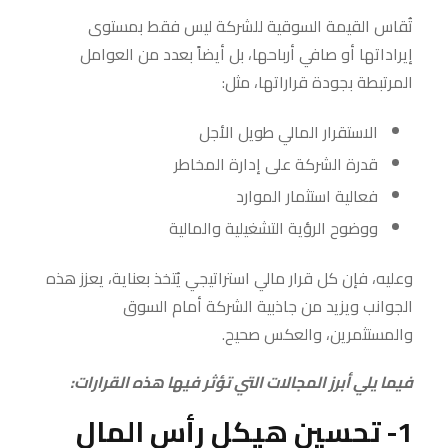
تُقاس القيمة السوقية للشركة ليس فقط بمستوى
إيراداتها أو صافي أرباحها، بل أيضاً بعدد من العوامل
المرتبطة بجودة قراراتها، مثل:
الاستقرار المالي طويل الأجل
قدرة الشركة على إدارة المخاطر
فعالية استثمار الموارد
ووضوح الرؤية التشغيلية والمالية
وعليه، فإن كل قرار مالي استراتيجي يُتخذ بعناية، يعزز هذه
الجوانب ويزيد من جاذبية الشركة أمام السوق
والمستثمرين، والعكس صحيح.
فيما يلي أبرز المجالات التي تؤثر فيها هذه القرارات:
1- تحسين هيكل رأس المال