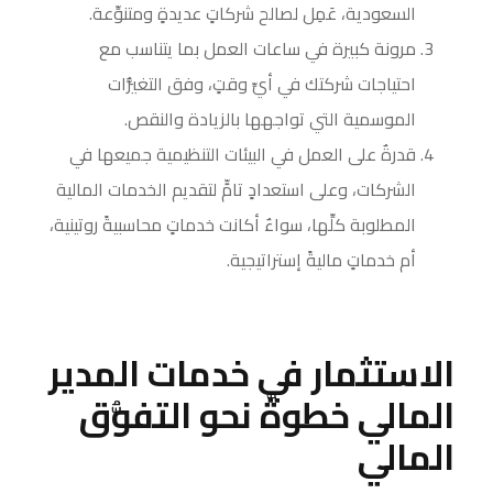
السعودية، عَمِل لصالح شركاتٍ عديدةٍ ومتنوِّعة.
مرونة كبيرة في ساعات العمل بما يتناسب مع
احتياجات شركتك في أيِّ وقتٍ، وفق التغيُّرات
الموسمية التي تواجهها بالزيادة والنقص.
قدرةٌ على العمل في البيئات التنظيمية جميعها في
الشركات، وعلى استعدادٍ تامٍّ لتقديم الخدمات المالية
المطلوبة كلِّها، سواءٌ أكانت خدماتٍ محاسبيةً روتينية،
أم خدماتٍ ماليةً إستراتيجية.
الاستثمار في خدمات المدير
المالي خطوةٌ نحو التفوُّق
المالي