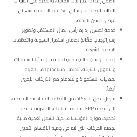
تتضمَّن إعداد الميزانيات المالية، والقدرة على
التنبؤات
المالية
الصحيحة، وتحليل التكاليف الحالية واستغلال
فرص تحسين الربحية.
خدمة تحسين إدارة رأس المال المستثمَر، وتطوير
إستراتيجياتٍ فعَّالةٍ لضمان استمرار السيولة والتدفُّقات
النقدية للشركة.
إعداد دراساتٍ ماليةٍ حديثةٍ لجلب مزيدٍ منَ الاستثمارات
والتمويل للشركة، تتضمن مساعدتها في القيام
بعمليات الاستحواذ والاندماج مع الشركات الأخرى
أيضاً.
تحويل عمل الشركات من الأنظمة المحاسبية القديمة،
إلى أنظمة ERP الحديثة الشاملة، المعروفة بنظم
تخطيط موارد المؤسسات، بحيث تشمل تغطيةَ ماليةً
لجميع الحركات التي تتم في جميع الأقسام الأخرى