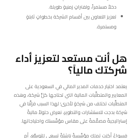
دخلاً مستمراً، ولفتراتٍ زمنيةٍ طويلة.
تعزيز التعاون بين أقسام الشركة بخطواتٍ ثابتةٍ
ومستمرة.
هل أنت مستعد لتعزيز أداء
شركتك مالياً؟
يعتمد اختيار خدمات المدير المالي في السعودية على
المعايير والمتطلَّبات المالية التي تحتاجها كلُّ شركة، وهذه
المتطلَّبات تختلف من شركةٍ لأخرى؛ لهذا السبب فإنَّنا في
شركة بدجت للاستشارات والتطوير، نعرض حلولاً ماليةً
إستراتيجيةً مصمَّمةً على مقاس مؤسَّستك واحتياجاتها.
فسواءٌ أكنت تملك مؤسَّسةً ناشئةً تسعى للتوسُّع، أم