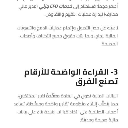
أصغر حجماً؛ فستحتاج إلى
خدمات
CFO جزئي
(مدير مالي
محترف) لإدارة عمليات التقييم والتفاوض.
ناهيك عن حصر الأصول وإتمام عمليات الدمج والتسويات
المالية بنجاح، وبما يثبِّت حقوق جميع الأطراف وأصحاب
المصلحة.
3- القراءة الواضحة للأرقام
تصنع الفرق
البيانات المالية تكون في العادة معقَّدةً لغير المختصِّين،
مما يتطلَّب إنشاء منظومة تقارير واضحة ومبسَّطة، تساعد
أصحاب الصلاحية على اتخاذ قرارات رشيدة بناء على بيانات
مالية صحيحة وحديثة.