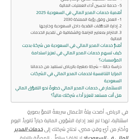
5- خدمة تحسين أداء العمليات المالية
أهمية خدمات المدير المالي في السعودية 2025
1- العمل وفق رؤية المملكة 2030
2. إدارة التدفُّقات النقدية داخل السعودية وخارجها
3. الالتزام بمعايير النزاهة والشفافية في تقديم الخدمات
المالية
أهمُّ خدمات المدير المالي في السعودية من شركة بدجت
كيف تسهم خدمات المدير المالي في تعزيز استدامة
المؤسسات؟
دراسة حالة – شركة صغيرة بالرياض تستفيد من خدماتنا
المزايا التنافسية لخدمات المدير المالي في الشركات
السعودية
الاستثمار في خدمات المدير المالي خطوةٌ نحو التفوُّق المالي
هل أنت مستعد لتعزيز أداء شركتك مالياً؟
في الرياض، أضحت بيئةُ الأعمال سريعةُ النموِّ بصورةٍ
استثنائية، لهذا لم تعد إدارة الشؤون المالية خياراً ثانوياً. اليوم
وأكثر من أيِّ وقتٍ مضى، تحتاج شركتك إلى
خدمات المدير
المالي في السعودية
؛
لا تقلق! سنتولَّى المهمَّة بالنيابة