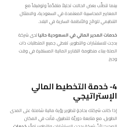
بينما تتطلَّب بعض الحالات تحليلاً متقدِّماً وتوفيقاً مع
المعايير المحاسبية المعتمدة في السعودية، والامتثال
التنظيمي للوائح والأنظمة السارية في البلاد.
خدمات المدير المالي في السعودية حاليا
لدى شركة
بدجت للاستشارات والتطوير، تغطي جميع المتطلبات ذات
الصلة ببناء منظومة التقارير المالية المستقرة في وقت
وجيز.
4- خدمة التخطيط المالي
الإستراتيجي
إذا كانت شركتك بحاجةٍ لتطوير رؤية مالية شاملة على المدى
الطويل، مع متابعة دوريَّة للتطبيق، فأنت في المكان
الصحيح؛ لأنَّ شركة بدجت للاستشارات والتطوير توفِّر
خدمات