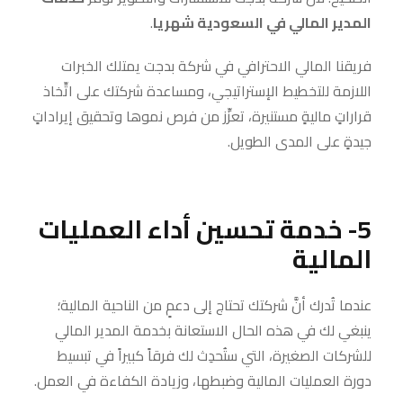
المدير المالي في السعودية شهريا
.
فريقنا المالي الاحترافي في شركة بدجت يمتلك الخبرات
اللازمة للتخطيط الإستراتيجي، ومساعدة شركتك على اتِّخاذ
قراراتٍ ماليةٍ مستنيرة، تعزِّز من فرص نموها وتحقيق إيراداتٍ
جيدةٍ على المدى الطويل.
5- خدمة تحسين أداء العمليات
المالية
عندما تُدرك أنَّ شركتك تحتاج إلى دعمٍ من الناحية المالية؛
ينبغي لك في هذه الحال الاستعانة بخدمة المدير المالي
للشركات الصغيرة، التي ستُحدِث لك فرقاً كبيراً في تبسيط
دورة العمليات المالية وضبطها، وزيادة الكفاءة في العمل.