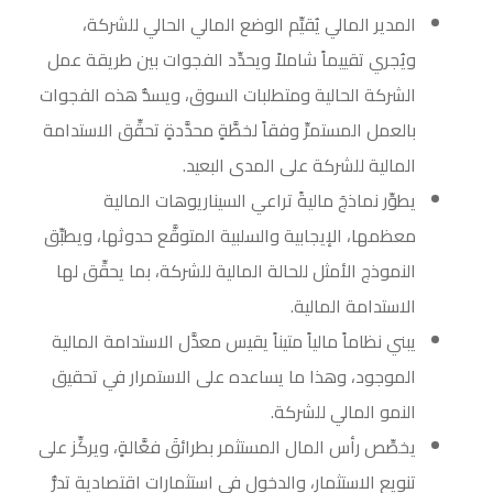
المدير المالي يُقيِّم الوضع المالي الحالي للشركة،
ويُجري تقييماً شاملاً ويحدِّد الفجوات بين طريقة عمل
الشركة الحالية ومتطلبات السوق، ويسدُّ هذه الفجوات
بالعمل المستمرِّ وفقاً لخطَّةٍ محدَّدةٍ تحقِّق الاستدامة
المالية للشركة على المدى البعيد.
يطوِّر نماذجَ ماليةً تراعي السيناريوهات المالية
معظمها، الإيجابية والسلبية المتوقَّع حدوثها، ويطبِّق
النموذج الأمثل للحالة المالية للشركة، بما يحقِّق لها
الاستدامة المالية.
يبني نظاماً مالياً متيناً يقيس معدَّل الاستدامة المالية
الموجود، وهذا ما يساعده على الاستمرار في تحقيق
النمو المالي للشركة.
يخصِّص رأس المال المستثمر بطرائقَ فعَّالةٍ، ويركِّز على
تنويع الاستثمار، والدخول في استثمارات اقتصادية تدرُّ