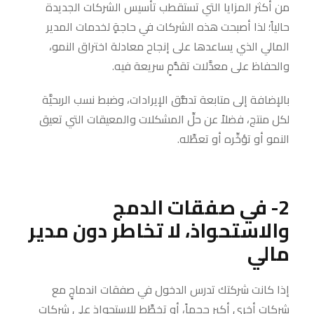
من أكثر المزايا التي تستقطب تأسيس الشركات الجديدة
حالياً؛ لذا أصبحت هذه الشركات في حاجةٍ لخدمات المدير
المالي الذي يساعدها على إنجاح معادلة اختراق النمو،
والحفاظ على معدَّلات تقدُّمٍ سريعة فيه.
بالإضافة إلى متابعة تدفُّق الإيرادات، وضبط نسب الربحيَّة
لكل منتج، فضلاً عن حلِّ المشكلات والمعيقات التي تعيق
النمو أو تؤخِّره أو تعطِّله.
2- في صفقات الدمج
والاستحواذ، لا تخاطر دون مدير
مالي
إذا كانت شركتك تدرس الدخول في صفقات اندماجٍ مع
شركاتٍ أخرى أكبر حجماً، أو تخطِّط للاستحواذ على شركاتٍ