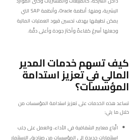
داخل الشركة، كالمبيعات والمشتريات وحتى الموارد
البشرية، ومنها: أنظمة Oracle، وأنظمة SAP التي
يمكن تطبيقها بهدف تحسين قيود العمليات المالية
وجعلها أسرعَ كفاءةً وأكثرَ جودة وأعلى دقَّة.
كيف تسهم خدمات المدير
المالي في تعزيز استدامة
المؤسسات؟
تساعد هذه الخدمات على تعزيز استدامة المؤسسات من
خلال ما يلي:
اتِّباع معايير الشفافية في الأداء، والعمل على جلب
استثمارات جديدة إلى المؤسسات من صناديق الاستثمار